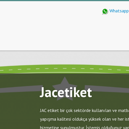
Whatsapp:
Jacetiket
JAC etiket bir çok sektörde kullanılan ve matb
yapışma kalitesi oldukça yüksek olan ve her i
hizmetine sunulmuştur. İstemiş olduğunuz yap