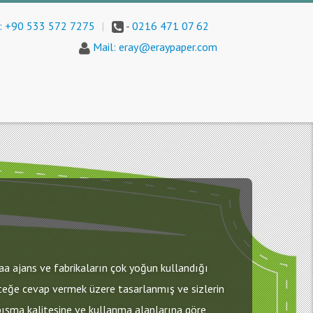
 +90 533 572 7275
|
-
0216 471 07 62
Mail: eray@eraypaper.com
aa ajans ve fabrikaların çok yoğun kullandığı
steğe cevap vermek üzere tasarlanmış ve sizlerin
ışma kalitesine ve kullanma alanlarına göre